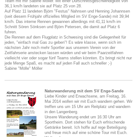
Team mit mir Sabine Möller. Mit einer Durschnittsgeschwindigkeit von
36,1 km/h landeten sie auf Platz 25 von 28.
Auf Platz 11 landeten Björn "Festus" Nahnsen und Henning Johannsen
(seit diesem Frühjahr offizielles Mitglied im SV Enge-Sande) mit 39,94
km/h. Das interne Rennen gewannen allerdings mit 41,11 km/h im
Schnitt Sören Sönksen und Björn Petersen, die damit auf Platz 6
fuhren.
Die Rennen auf dem Flugplatz in Schwesing sind die Gelegenheit für
jeden, "einfach mal Gas zu geben"! Es wäre klasse, wenn sich im
nächsten Jahr noch mehr Sportler aus unserem Verein von der
Zeitfahrserie anstecken lassen würden und wir beim Paarzeitfahren
vielleicht vier oder sogar fünf Teams stellen könnten. Es bringt nicht nur
jede Menge Spaß, es macht auf jeden Fall auch schneller ;-)
Sabine "Mölle" Möller
Naturwanderung mit dem SV Enge-Sande
Liebe Kinder und Erwachsene, am Freitag, 16.
Mai 2014 wollen wir mit Euch wandern gehen. Wir
treffen uns um 15 Uhr am Reitplatz und wandern
in den Langenberg.
Unsere Wanderung endet um 16:30 Uhr am
Sportheim. Dort stehen für Euch erfrischende
Getränke bereit. Ich hoffe auf rege Beteiligung
und freue mich auf eine schöne Tour mit Euch.