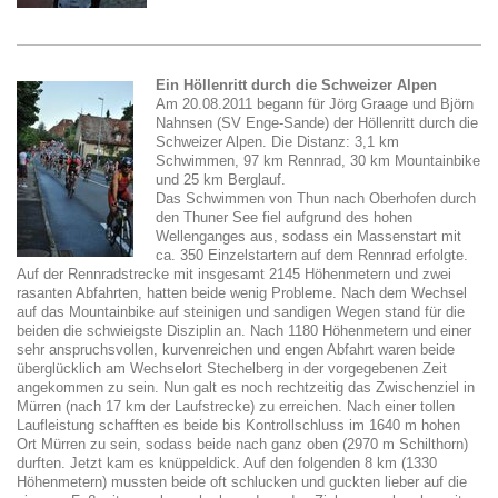
Ein Höllenritt durch die Schweizer Alpen
Am 20.08.2011 begann für Jörg Graage und Björn
Nahnsen (SV Enge-Sande) der Höllenritt durch die
Schweizer Alpen. Die Distanz: 3,1 km
Schwimmen, 97 km Rennrad, 30 km Mountainbike
und 25 km Berglauf.
Das Schwimmen von Thun nach Oberhofen durch
den Thuner See fiel aufgrund des hohen
Wellenganges aus, sodass ein Massenstart mit
ca. 350 Einzelstartern auf dem Rennrad erfolgte.
Auf der Rennradstrecke mit insgesamt 2145 Höhenmetern und zwei
rasanten Abfahrten, hatten beide wenig Probleme. Nach dem Wechsel
auf das Mountainbike auf steinigen und sandigen Wegen stand für die
beiden die schwieigste Disziplin an. Nach 1180 Höhenmetern und einer
sehr anspruchsvollen, kurvenreichen und engen Abfahrt waren beide
überglücklich am Wechselort Stechelberg in der vorgegebenen Zeit
angekommen zu sein. Nun galt es noch rechtzeitig das Zwischenziel in
Mürren (nach 17 km der Laufstrecke) zu erreichen. Nach einer tollen
Laufleistung schafften es beide bis Kontrollschluss im 1640 m hohen
Ort Mürren zu sein, sodass beide nach ganz oben (2970 m Schilthorn)
durften. Jetzt kam es knüppeldick. Auf den folgenden 8 km (1330
Höhenmetern) mussten beide oft schlucken und guckten lieber auf die