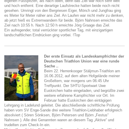
eigenen Fußspitzen, als nach oben, denn das Ziel war noch sehr weit
und hoch entfernt. Eine derartige Laufstrecke hatten beide noch nicht
gesehen. Umringt von den Bergriesen Eiger, Mönch und Jungfrau ging
es Meter für Meter näher ans Ziel. An Laufen war nicht mehr zu denken,
ab jetzt hieß es Extremwandern für beide. Björn Nahnsen erreichte das
Ziel nach 10:55 h. Nach 12:50 h erreichte Jörg Graage das Ziel.
Ein aufregender, total verrückter sportlicher Tag, mit einzigartigen
landschaftlichen Eindrücken ging vorbei. !Top
Der erste Einsatz als Landeskampfrichter der
Deutschen Triathlon Union war eine runde
Sache ..
Beim 22. Herrenkooger Stäljmun-Triathlon am
16.06.2012, auf dem alten Hofgelände meiner
Großeltern, war morgens um 06:45 Uhr
Treffpunkt. Der SHTU-Sportwart Uwe
Euskirchen hatte eingeladen, und begrüßte zwei
weitere erfahrene Kampfrichter vor Ort. Im
Februar hatte Euskirchen den eintägigen
Lehrgang in Ladelund geleitet. Die abschließende schriftliche Prüfung
haben vom SV Enge-Sande drei weitere Triathlon-Liebhaber erfolgreich
absolviert ( Sören Sönksen, Björn Petersen und Björn „Festus“
Nahnsen ). Alle drei Genannten waren an diesem Tag „Aktive“ und
trudelten zum Check-In ein.