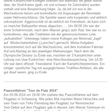
Meine Kampfrichter-Kollegen streiften nun ebenfalls die gelbe Weste
über, die Straf-Karten (gelb, rot und schwarz für Zeitstrafen) wurden
verteilt und eine Besprechung folgte. Ja, da lief ich nun in der
Wechselzone herum und kontrollierte mit Argusaugen die Rennräder
sowie Helmverschlüsse. Die Sportler waren sehr kooperativ und wirklich
unkompliziert. Aggressivität ist da wirklich ein Fremdwort, da kann sich
so mancher Ballsportler etwas abgucken… . Um 09:00 Uhr war der
erste Schwimmstart, nach dem Wasser ging’s aufs Rad, hier war es zu
kontrollieren, das alle Triathleten bei der gekennzeichneten Linie
„aufsattelten“. Unterwegs haben meine Kollegen per Motorrad „Jagd“
auf Windschattenfahrer („Lutscher“) gemacht. Meine Aufgaben
konzentrierten sich auf die Wechselzone, und dem korrekten Fahrrad-
Auf-und Abstieg an den jeweiligen Markierungen. Nach dem die
Olympische Distanz zu Ende war, machten wir 3 Kampfrichter unter
Leitung von Uwe Euskirchen eine Abschlussbesprechung. Um 14:30
Uhr war dann offiziell Feierabend. Fazit der Kampfrichterpremiere: Ein
ruhiger sportlicher Tag mit ausgeglichenen Triathlon-Athleten, die alle
gut drauf waren, ging zu Ende.
Paarzeitfahren "Tour de Flatz 2014"
Am 03.09.2014 um 19:00 Uhr startete das Paarzeitfahren auf dem
Flugplatz in Schwesing. Wie jedes Mal machten Manni Henschke und
sein Team von TriAs Flensburg den Flugplatz zur Rennstrecke!
Sein Debüt auf dem Flugplatz gab in diesem Jahr Werner Sörensen im