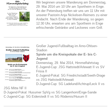
Wir beginnen unsere Wanderung am Donnerstag,
29. Mai 2014 um 10 Uhr am Sportheim in Enge.
An der Petersburg treffen wir uns um 11 Uhr mit
unserer Pastorin Anja Nickelsen-Reimers zu einer
Andacht. Nach Ende der Wanderung, so gegen
12:30 Uhr, erwarten uns am Sportheim in Enge
erfrischende Getränke und Leckeres vom Grill.
Großer Jugend-Fußballtag im Arno-Ohlsen-
Stadion
Spiele um die Kreispokale der E- bis C-
Jugend
Donnerstag, 29. Mai 2014, Himmelfahrtstag
E-Jugend-Cup: JSG Hattstedt/Arlewatt II vs SV
Frisia II
E-Jugend-Pokal: SG Friedrichstadt/Seeth-Drage
vs JSG Hattstedt/Arlewatt
D-Jugend-Cup: SG Ladelund/Achtrup/Leck II vs
JSG Mitte NF II
D-Jugend-Pokal: Husumer SpVg vs SG Langenhorn/Enge-Sande
C-Jugend-Cup: SG Eiderstedt II vs SG Rödemis/Husum II