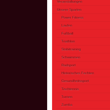
Veranstaltungen
Unsere Sparten
Power Fitness
Laufen
Fußball
Triathlon
Stabitraining
Schwimmen
Radsport
Historisches Fechten
Gesundheitssport
Tischtennis
Turnen
Zumba