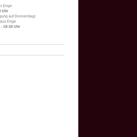
us Enge
0 Uhr
egung auf Donnerstag)
haus Enge
- 18:30 Uhr