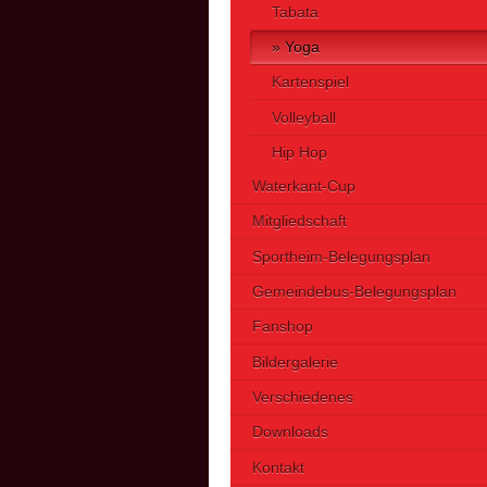
Tabata
Yoga
Kartenspiel
Volleyball
Hip Hop
Waterkant-Cup
Mitgliedschaft
Sportheim-Belegungsplan
Gemeindebus-Belegungsplan
Fanshop
Bildergalerie
Verschiedenes
Downloads
Kontakt