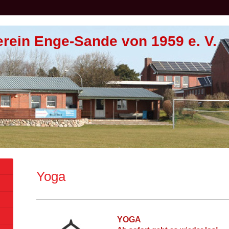
erein Enge-Sande von 1959 e. V.
Yoga
YOGA