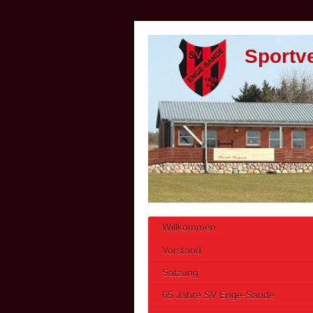
Sportv
Willkommen
Vorstand
Satzung
65 Jahre SV Enge-Sande